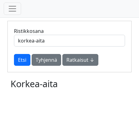
Ristikkosana
Tyhjennä
Ratkaisut ↓
Korkea-aita