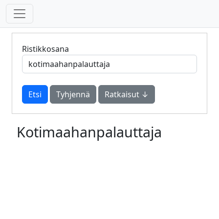
Ristikkosana
Tyhjennä
Ratkaisut ↓
Kotimaahanpalauttaja