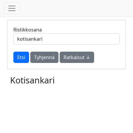
Ristikkosana
Tyhjennä
Ratkaisut ↓
Kotisankari