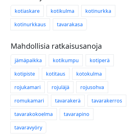
kotiaskare
kotikulma
kotinurkka
kotinurkkaus
tavarakasa
Mahdollisia ratkaisusanoja
jämäpaikka
kotikumpu
kotiperä
kotipiste
kotitaus
kotokulma
rojukamari
rojuläjä
rojusohva
romukamari
tavarakerä
tavarakerros
tavarakokoelma
tavarapino
tavaravyöry