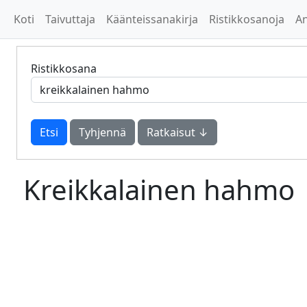
Koti
Taivuttaja
Käänteissanakirja
Ristikkosanoja
A
Ristikkosana
Tyhjennä
Ratkaisut ↓
Kreikkalainen hahmo