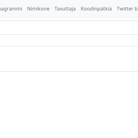
nagrammi
Nimikone
Tavuttaja
Koodinpätkiä
Twitter b