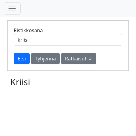
Ristikkosana
Tyhjennä
Ratkaisut ↓
Kriisi