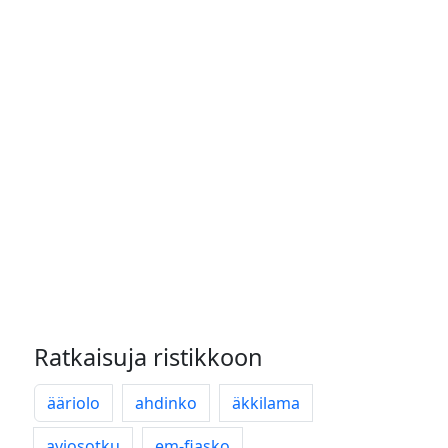
Ratkaisuja ristikkoon
ääriolo
ahdinko
äkkilama
aviosotku
em-fiasko