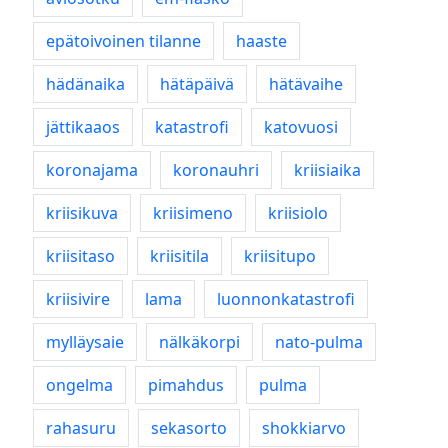
epätoivoinen tilanne
haaste
hädänaika
hätäpäivä
hätävaihe
jättikaaos
katastrofi
katovuosi
koronajama
koronauhri
kriisiaika
kriisikuva
kriisimeno
kriisiolo
kriisitaso
kriisitila
kriisitupo
kriisivire
lama
luonnonkatastrofi
mylläysaie
nälkäkorpi
nato-pulma
ongelma
pimahdus
pulma
rahasuru
sekasorto
shokkiarvo