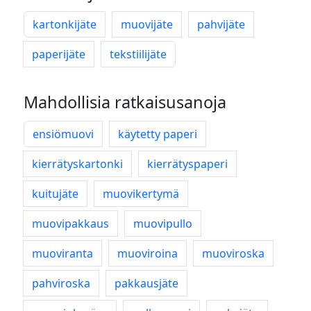
kartonkijäte
muovijäte
pahvijäte
paperijäte
tekstiilijäte
Mahdollisia ratkaisusanoja
ensiömuovi
käytetty paperi
kierrätyskartonki
kierrätyspaperi
kuitujäte
muovikertymä
muovipakkaus
muovipullo
muoviranta
muoviroina
muoviroska
pahviroska
pakkausjäte