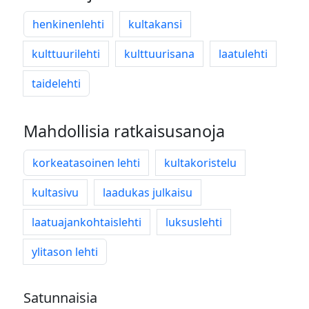
henkinenlehti
kultakansi
kulttuurilehti
kulttuurisana
laatulehti
taidelehti
Mahdollisia ratkaisusanoja
korkeatasoinen lehti
kultakoristelu
kultasivu
laadukas julkaisu
laatuajankohtaislehti
luksuslehti
ylitason lehti
Satunnaisia