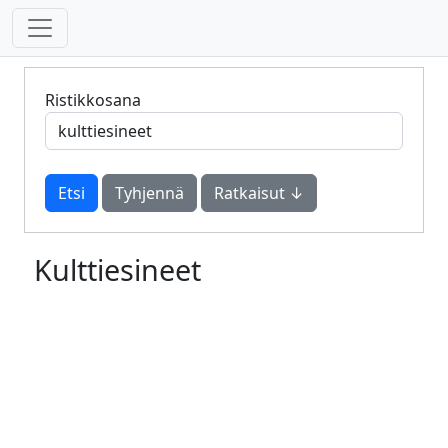
Ristikkosana
Tyhjennä
Ratkaisut ↓
Kulttiesineet