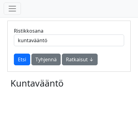
Ristikkosana
Tyhjennä
Ratkaisut ↓
Kuntavääntö