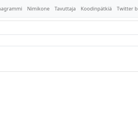
nagrammi
Nimikone
Tavuttaja
Koodinpätkiä
Twitter b