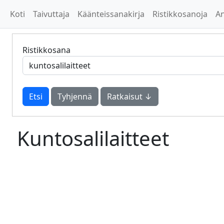
Koti
Taivuttaja
Käänteissanakirja
Ristikkosanoja
A
Ristikkosana
Tyhjennä
Ratkaisut ↓
Kuntosalilaitteet