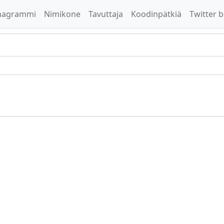
nagrammi
Nimikone
Tavuttaja
Koodinpätkiä
Twitter b