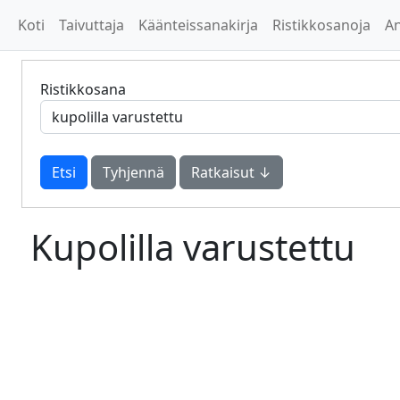
Koti
Taivuttaja
Käänteissanakirja
Ristikkosanoja
A
Ristikkosana
Tyhjennä
Ratkaisut ↓
Kupolilla varustettu