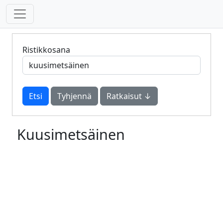
Ristikkosana
Tyhjennä
Ratkaisut ↓
Kuusimetsäinen