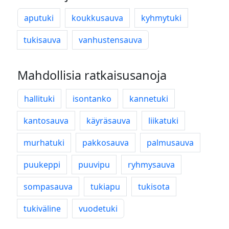
aputuki
koukkusauva
kyhmytuki
tukisauva
vanhustensauva
Mahdollisia ratkaisusanoja
hallituki
isontanko
kannetuki
kantosauva
käyräsauva
liikatuki
murhatuki
pakkosauva
palmusauva
puukeppi
puuvipu
ryhmysauva
sompasauva
tukiapu
tukisota
tukiväline
vuodetuki