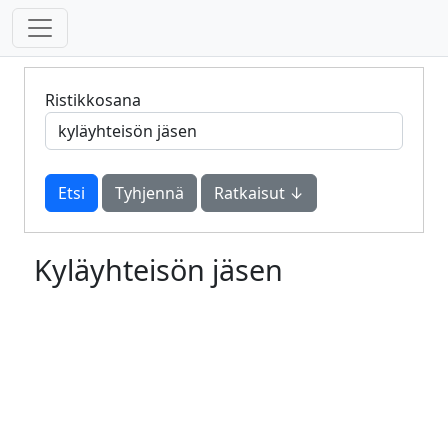
Ristikkosana
Tyhjennä
Ratkaisut ↓
Kyläyhteisön jäsen