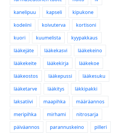
kanelipuu
kapseli
kipukone
kodeiini
koivuterva
kortisoni
kuori
kuumelista
kyypakkaus
lääkejäte
lääkekasvi
lääkekeino
lääkekeite
lääkekirja
lääkekoe
lääkeostos
lääkepussi
lääkesuku
lääketarve
lääkitys
läkkipakki
laksatiivi
maapihka
määräannos
meripihka
mirhami
nitrosarja
päiväannos
parannuskeino
pilleri