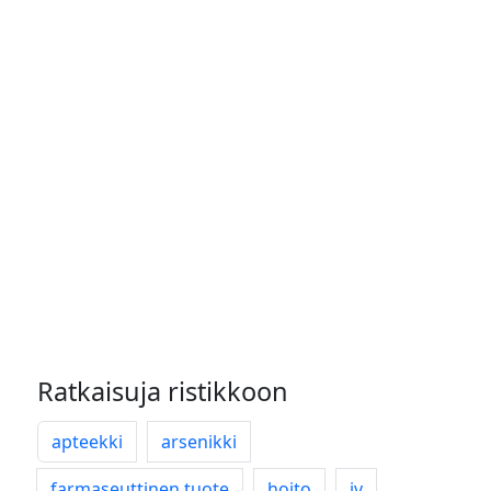
Ratkaisuja ristikkoon
apteekki
arsenikki
farmaseuttinen tuote
hoito
iv