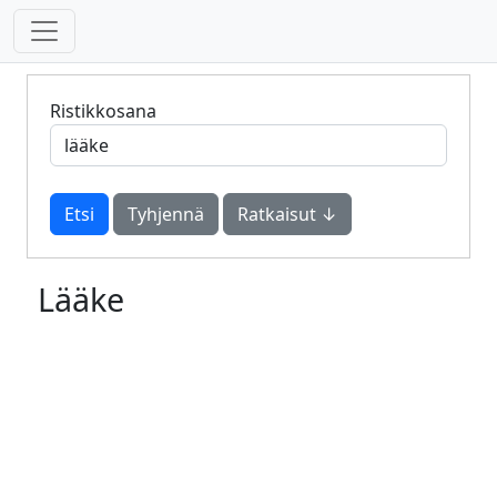
Ristikkosana
Tyhjennä
Ratkaisut ↓
Lääke