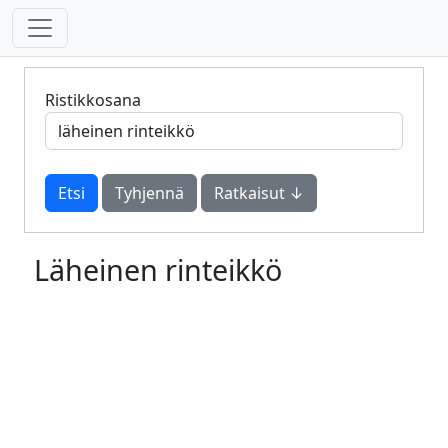
Ristikkosana
Tyhjennä
Ratkaisut ↓
Läheinen rinteikkö