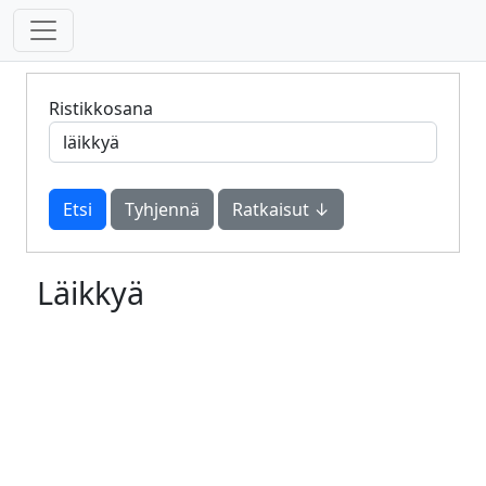
Ristikkosana
Tyhjennä
Ratkaisut ↓
Läikkyä