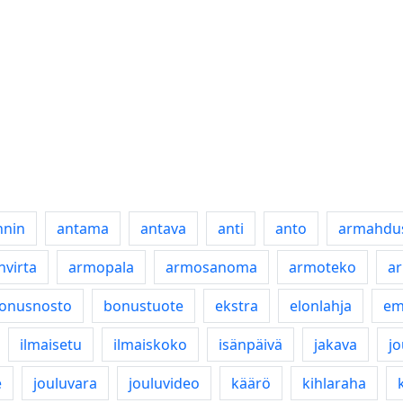
nnin
antama
antava
anti
anto
armahdu
virta
armopala
armosanoma
armoteko
ar
onusnosto
bonustuote
ekstra
elonlahja
em
ilmaisetu
ilmaiskoko
isänpäivä
jakava
jo
e
jouluvara
jouluvideo
käärö
kihlaraha