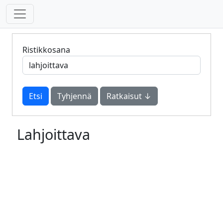
Ristikkosana
Tyhjennä
Ratkaisut ↓
Lahjoittava