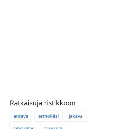
Ratkaisuja ristikkoon
antava
armokäsi
jakava
lahjarikas
tarjoava