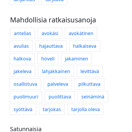
Mahdollisia ratkaisusanoja
antelias
avokäsi
avokätinen
avulias
hajauttava
halkaiseva
halkova
höveli
jakaminen
jakeleva
lahjakkainen
levittävä
osallistuva
palveleva
pilkuttava
puolimuuri
puolittava
seinäminä
syöttävä
tarjokas
tarjolla oleva
Satunnaisia