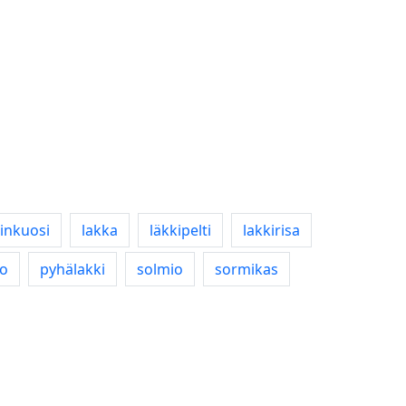
kinkuosi
lakka
läkkipelti
lakkirisa
po
pyhälakki
solmio
sormikas