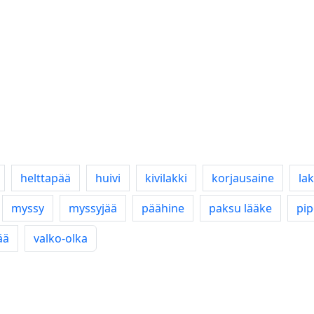
helttapää
huivi
kivilakki
korjausaine
la
myssy
myssyjää
päähine
paksu lääke
pi
ää
valko-olka