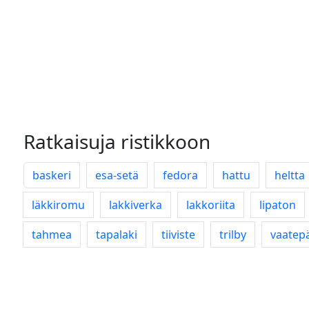
Ratkaisuja ristikkoon
baskeri
esa-setä
fedora
hattu
heltta
läkkiromu
lakkiverka
lakkoriita
lipaton
tahmea
tapalaki
tiiviste
trilby
vaatep