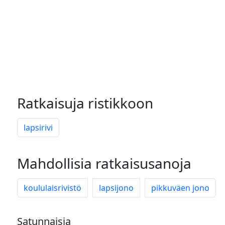
Ratkaisuja ristikkoon
lapsirivi
Mahdollisia ratkaisusanoja
koululaisrivistö
lapsijono
pikkuväen jono
Satunnaisia