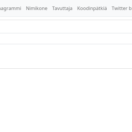
nagrammi
Nimikone
Tavuttaja
Koodinpätkiä
Twitter b