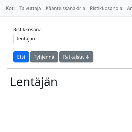
Koti
Taivuttaja
Käänteissanakirja
Ristikkosanoja
A
Ristikkosana
Tyhjennä
Ratkaisut ↓
Lentäjän