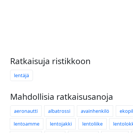
Ratkaisuja ristikkoon
lentäjä
Mahdollisia ratkaisusanoja
aeronautti
albatrossi
avainhenkilö
ekopil
lentoamme
lentojakki
lentoliike
lentolok