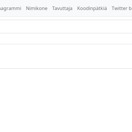
nagrammi
Nimikone
Tavuttaja
Koodinpätkiä
Twitter b