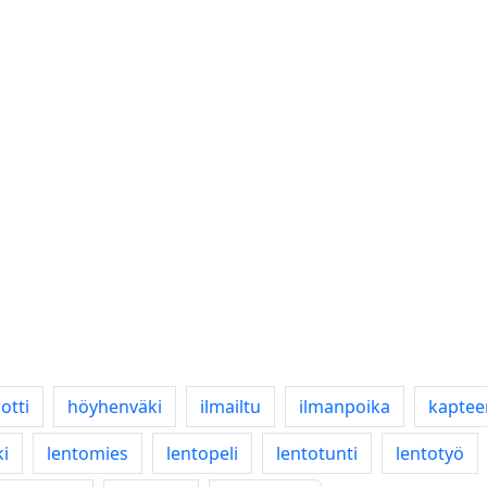
otti
höyhenväki
ilmailtu
ilmanpoika
kaptee
ki
lentomies
lentopeli
lentotunti
lentotyö