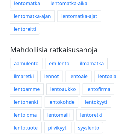
lentomatka
lentomatka-aika
lentomatka-ajan
lentomatka-ajat
lentoreitti
Mahdollisia ratkaisusanoja
aamulento
em-lento
ilmamatka
ilmaretki
lennot
lentoaie
lentoala
lentoamme
lentoaukko
lentofirma
lentohenki
lentokohde
lentokyyti
lentoloma
lentomaili
lentoretki
lentotuote
pilvikyyti
syyslento