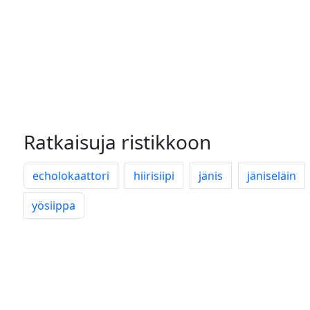
Ratkaisuja ristikkoon
echolokaattori
hiirisiipi
jänis
jäniseläin
yösiippa