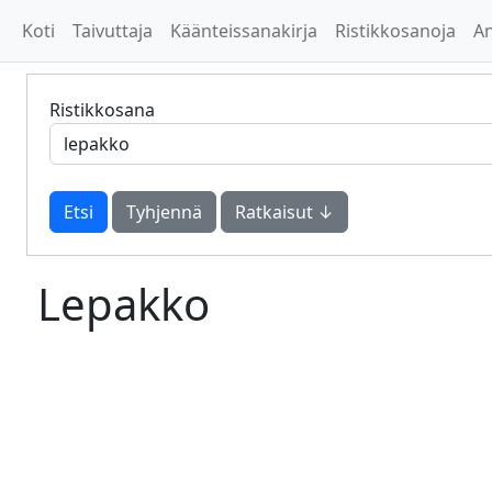
Koti
Taivuttaja
Käänteissanakirja
Ristikkosanoja
A
Ristikkosana
Tyhjennä
Ratkaisut ↓
Lepakko