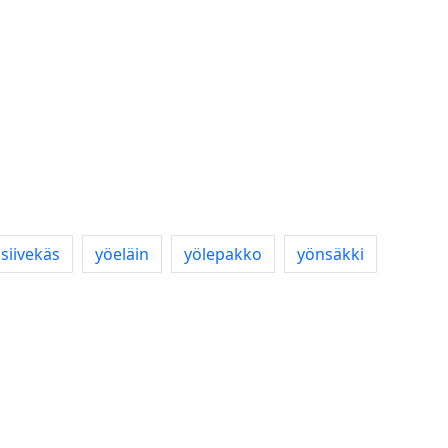
siivekäs
yöeläin
yölepakko
yönsäkki