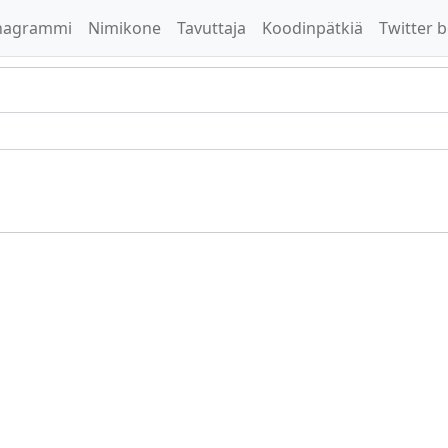
nagrammi
Nimikone
Tavuttaja
Koodinpätkiä
Twitter b