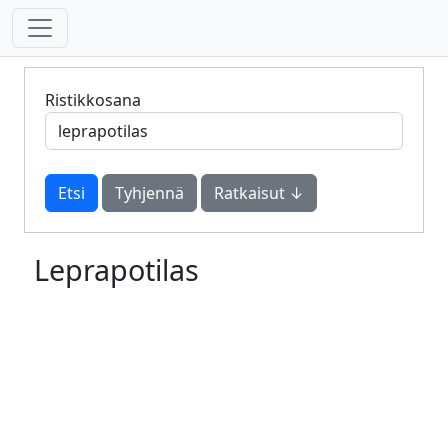
Ristikkosana
Tyhjennä
Ratkaisut ↓
Leprapotilas