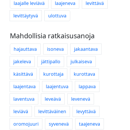
laajalle leviävä
laajeneva
levittävä
levittäytyvä
ulottuva
Mahdollisia ratkaisusanoja
hajauttava
isoneva
jakaantava
jakeleva
jättipallo
julkaiseva
käsittävä
kurottaja
kurottava
laajentava
laajentuva
lappava
laventuva
leveävä
levenevä
leviävä
levittäväinen
levyttävä
oromojuuri
syvenevä
taajeneva