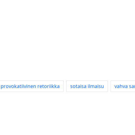
provokatiivinen retoriikka
sotaisa ilmaisu
vahva sa