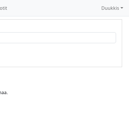
otit
Duukkis
maa.