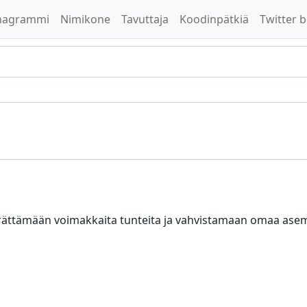
nagrammi
Nimikone
Tavuttaja
Koodinpätkiä
Twitter b
 herättämään voimakkaita tunteita ja vahvistamaan omaa ase