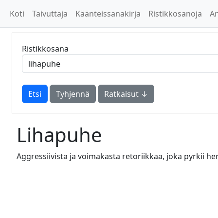
Koti
Taivuttaja
Käänteissanakirja
Ristikkosanoja
A
Ristikkosana
Tyhjennä
Ratkaisut ↓
Lihapuhe
Aggressiivista ja voimakasta retoriikkaa, joka pyrkii