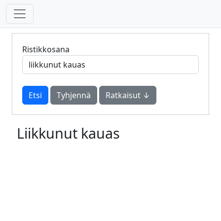
Ristikkosana
Tyhjennä
Ratkaisut ↓
Liikkunut kauas