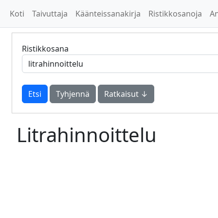
Koti
Taivuttaja
Käänteissanakirja
Ristikkosanoja
A
Ristikkosana
Tyhjennä
Ratkaisut ↓
Litrahinnoittelu