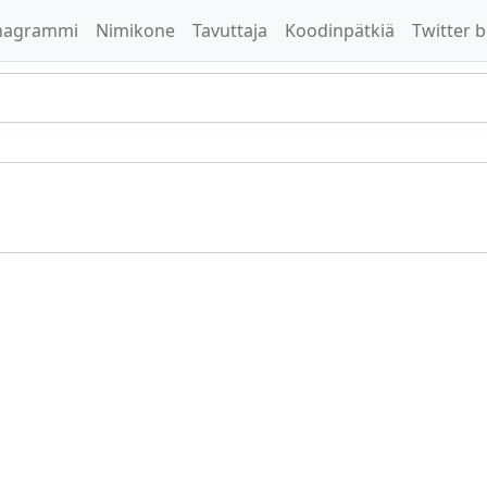
nagrammi
Nimikone
Tavuttaja
Koodinpätkiä
Twitter b