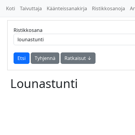
Koti
Taivuttaja
Käänteissanakirja
Ristikkosanoja
A
Ristikkosana
Tyhjennä
Ratkaisut ↓
Lounastunti