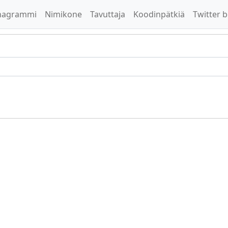
nagrammi
Nimikone
Tavuttaja
Koodinpätkiä
Twitter b