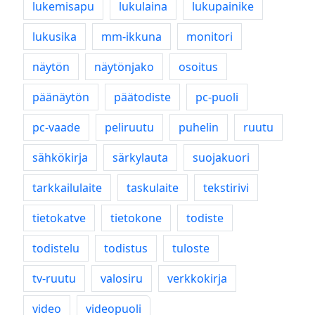
lukemisapu
lukulaina
lukupainike
lukusika
mm-ikkuna
monitori
näytön
näytönjako
osoitus
päänäytön
päätodiste
pc-puoli
pc-vaade
peliruutu
puhelin
ruutu
sähkökirja
särkylauta
suojakuori
tarkkailulaite
taskulaite
tekstirivi
tietokatve
tietokone
todiste
todistelu
todistus
tuloste
tv-ruutu
valosiru
verkkokirja
video
videopuoli