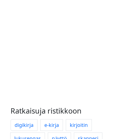
Ratkaisuja ristikkoon
digikirja
e-kirja
kirjoitin
lukurengas
näyttö
skanneri