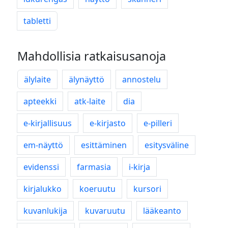
tabletti
Mahdollisia ratkaisusanoja
älylaite
älynäyttö
annostelu
apteekki
atk-laite
dia
e-kirjallisuus
e-kirjasto
e-pilleri
em-näyttö
esittäminen
esitysväline
evidenssi
farmasia
i-kirja
kirjalukko
koeruutu
kursori
kuvanlukija
kuvaruutu
lääkeanto