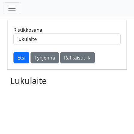
Ristikkosana
Tyhjennä
Ratkaisut ↓
Lukulaite