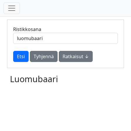
Ristikkosana
Tyhjennä
Ratkaisut ↓
Luomubaari