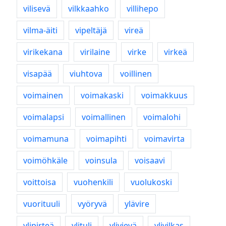
vilisevä
vilkkaahko
villihepo
vilma-äiti
vipeltäjä
vireä
virikekana
virilaine
virke
virkeä
visapää
viuhtova
voillinen
voimainen
voimakaski
voimakkuus
voimalapsi
voimallinen
voimalohi
voimamuna
voimapihti
voimavirta
voimöhkäle
voinsula
voisaavi
voittoisa
vuohenkili
vuolukoski
vuorituuli
vyöryvä
ylävire
ylipirteä
ylituli
ylivievä
ylivilkas