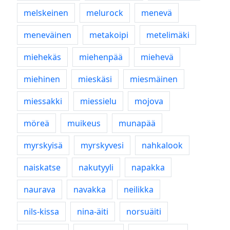
melskeinen
melurock
menevä
meneväinen
metakoipi
metelimäki
miehekäs
miehenpää
miehevä
miehinen
mieskäsi
miesmäinen
miessakki
miessielu
mojova
möreä
muikeus
munapää
myrskyisä
myrskyvesi
nahkalook
naiskatse
nakutyyli
napakka
naurava
navakka
neilikka
nils-kissa
nina-äiti
norsuäiti