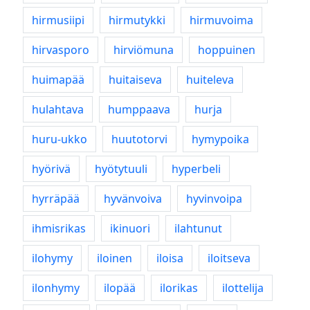
hirmusiipi
hirmutykki
hirmuvoima
hirvasporo
hirviömuna
hoppuinen
huimapää
huitaiseva
huiteleva
hulahtava
humppaava
hurja
huru-ukko
huutotorvi
hymypoika
hyörivä
hyötytuuli
hyperbeli
hyrräpää
hyvänvoiva
hyvinvoipa
ihmisrikas
ikinuori
ilahtunut
ilohymy
iloinen
iloisa
iloitseva
ilonhymy
ilopää
ilorikas
ilottelija