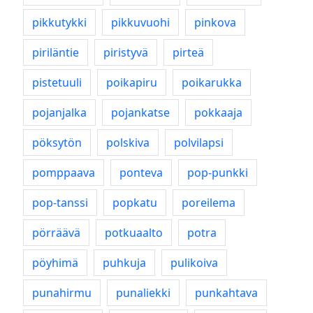
pikkutykki
pikkuvuohi
pinkova
piriläntie
piristyvä
pirteä
pistetuuli
poikapiru
poikarukka
pojanjalka
pojankatse
pokkaaja
pöksytön
polskiva
polvilapsi
pomppaava
ponteva
pop-punkki
pop-tanssi
popkatu
poreilema
pörräävä
potkuaalto
potra
pöyhimä
puhkuja
pulikoiva
punahirmu
punaliekki
punkahtava