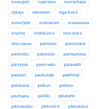
nousujoki
nujertava
nuorentapa
nykäys
olevainen
olga-koira
oona-tytär
oramainen
oravavauva
oriurho
örkkikuoro
otso-koira
otso-vauva
painokas
painostava
paiskottu
palokoski
pamauttava
pärskyvä
pasin-veto
patavaltti
pataväri
pauhusiipi
pelehtivä
pelinkana
pelkuri
peloton
peuhaava
piirikki
pikatahti
pikkueukko
pikkuhirvi
pikkukoira