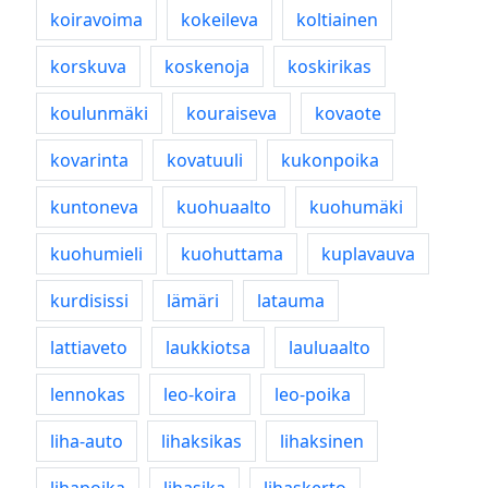
koiravoima
kokeileva
koltiainen
korskuva
koskenoja
koskirikas
koulunmäki
kouraiseva
kovaote
kovarinta
kovatuuli
kukonpoika
kuntoneva
kuohuaalto
kuohumäki
kuohumieli
kuohuttama
kuplavauva
kurdisissi
lämäri
latauma
lattiaveto
laukkiotsa
lauluaalto
lennokas
leo-koira
leo-poika
liha-auto
lihaksikas
lihaksinen