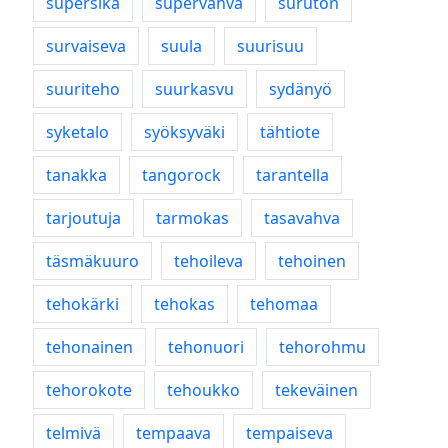
supersika
supervahva
suruton
survaiseva
suula
suurisuu
suuriteho
suurkasvu
sydänyö
syketalo
syöksyväki
tähtiote
tanakka
tangorock
tarantella
tarjoutuja
tarmokas
tasavahva
täsmäkuuro
tehoileva
tehoinen
tehokärki
tehokas
tehomaa
tehonainen
tehonuori
tehorohmu
tehorokote
tehoukko
tekeväinen
telmivä
tempaava
tempaiseva