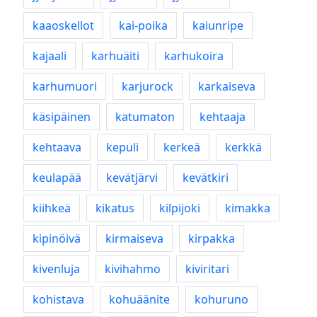
kaaoskellot
kai-poika
kaiunripe
kajaali
karhuäiti
karhukoira
karhumuori
karjurock
karkaiseva
käsipäinen
katumaton
kehtaaja
kehtaava
kepuli
kerkeä
kerkkä
keulapää
kevätjärvi
kevätkiri
kiihkeä
kikatus
kilpijoki
kimakka
kipinöivä
kirmaiseva
kirpakka
kivenluja
kivihahmo
kiviritari
kohistava
kohuäänite
kohuruno