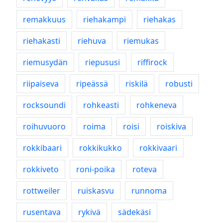
remakkuus
riehakampi
riehakas
riehakasti
riehuva
riemukas
riemusydän
riepususi
riffirock
riipaiseva
ripeässä
riskilä
robusti
rocksoundi
rohkeasti
rohkeneva
roihuvuoro
roima
roisi
roiskiva
rokkibaari
rokkikukko
rokkivaari
rokkiveto
roni-poika
roteva
rottweiler
ruiskasvu
runnoma
rusentava
rykivä
sädekäsi