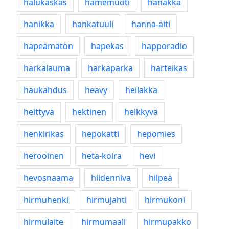
halukaskas
hamemuoti
hanakka
hanikka
hankatuuli
hanna-äiti
häpeämätön
hapekas
happoradio
härkälauma
härkäparka
harteikas
haukahdus
heavy
heilakka
heittyvä
hektinen
helkkyvä
henkirikas
hepokatti
hepomies
herooinen
heta-koira
hevi
hevosnaama
hiidenniva
hilpeä
hirmuhenki
hirmujahti
hirmukoni
hirmulaite
hirmumaali
hirmupakko