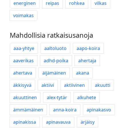
energinen
reipas
rohkea
vilkas
voimakas
Mahdollisia ratkaisusanoja
aaa-yhtye
aaltoluoto
aapo-koira
aaverikas
adhd-poika
ahertaja
ahertava
äijämäinen
akana
äkkisyvä
aktiivi
aktiivinen
akuutti
akuuttinen
alex-tytär
alkuhete
ämmämäinen
anna-koira
apinakasvo
apinakissa
apinavauva
ärjäisy