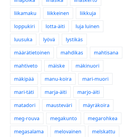
lihapoika
lihasika
lihaskerto
liikamaku
liikkeinen
liikkuja
loppukiri
lotta-äiti
luja luinen
luusuka
lyövä
lystikäs
määrätietoinen
mahdikas
mahtisana
mahtiveto
mäiske
mäkinuori
mäkipää
manu-koira
mari-muori
mari-täti
marja-äiti
marjo-äiti
matadori
mausteväri
mäyräkoira
meg-rouva
megakunto
megarohkea
megasalama
melovainen
melskattu