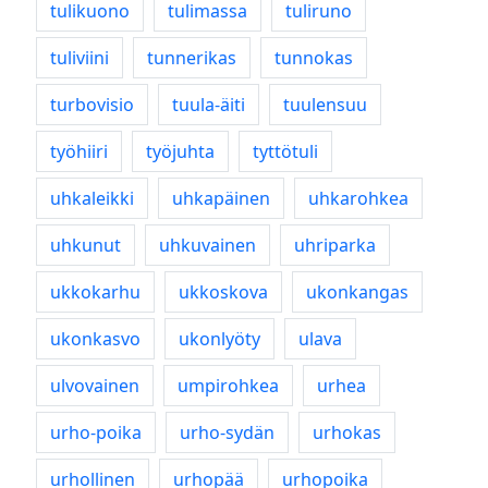
tulikuono
tulimassa
tuliruno
tuliviini
tunnerikas
tunnokas
turbovisio
tuula-äiti
tuulensuu
työhiiri
työjuhta
tyttötuli
uhkaleikki
uhkapäinen
uhkarohkea
uhkunut
uhkuvainen
uhriparka
ukkokarhu
ukkoskova
ukonkangas
ukonkasvo
ukonlyöty
ulava
ulvovainen
umpirohkea
urhea
urho-poika
urho-sydän
urhokas
urhollinen
urhopää
urhopoika