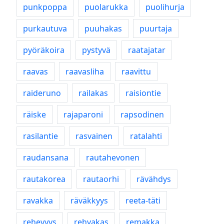
punkpoppa
puolarukka
puolihurja
purkautuva
puuhakas
puurtaja
pyöräkoira
pystyvä
raatajatar
raavas
raavasliha
raavittu
raideruno
railakas
raisiontie
räiske
rajaparoni
rapsodinen
rasilantie
rasvainen
ratalahti
raudansana
rautahevonen
rautakorea
rautaorhi
rävähdys
ravakka
räväkkyys
reeta-täti
rehevyys
rehvakas
remakka