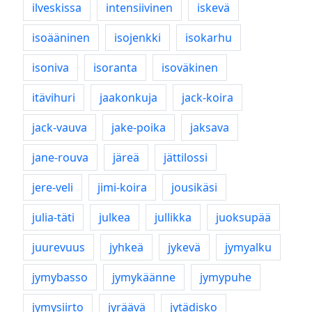
ilveskissa
intensiivinen
iskevä
isoääninen
isojenkki
isokarhu
isoniva
isoranta
isoväkinen
itävihuri
jaakonkuja
jack-koira
jack-vauva
jake-poika
jaksava
jane-rouva
järeä
jättilossi
jere-veli
jimi-koira
jousikäsi
julia-täti
julkea
jullikka
juoksupää
juurevuus
jyhkeä
jykevä
jymyalku
jymybasso
jymykäänne
jymypuhe
jymysiirto
jyräävä
jytädisko