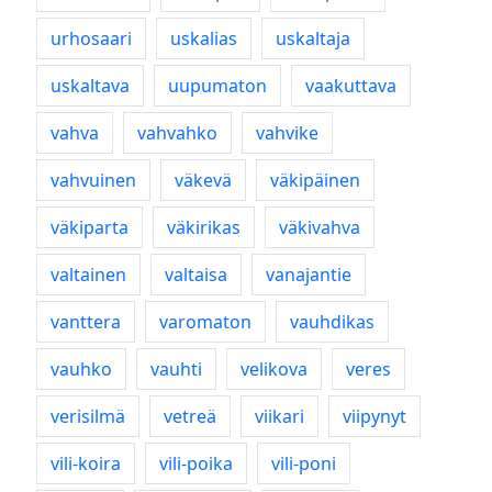
urhosaari
uskalias
uskaltaja
uskaltava
uupumaton
vaakuttava
vahva
vahvahko
vahvike
vahvuinen
väkevä
väkipäinen
väkiparta
väkirikas
väkivahva
valtainen
valtaisa
vanajantie
vanttera
varomaton
vauhdikas
vauhko
vauhti
velikova
veres
verisilmä
vetreä
viikari
viipynyt
vili-koira
vili-poika
vili-poni