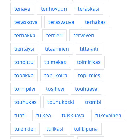
tenava
tenhovuori
teräskäsi
teräskova
teräsvauva
terhakas
terhakka
terrieri
terveveri
tientäysi
titaaninen
titta-äiti
tohdittu
toimekas
toimirikas
topakka
topi-koira
topi-mies
tornipilvi
tosihevi
touhuava
touhukas
touhukoski
trombi
tuhti
tuikea
tuiskuava
tukevainen
tulenkieli
tulikäsi
tulikipuna