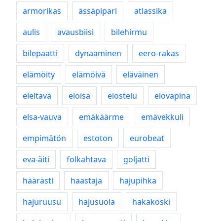
armorikas
ässäpipari
atlassika
aulis
avausbiisi
bilehirmu
bilepaatti
dynaaminen
eero-rakas
elämöity
elämöivä
eläväinen
eleltävä
eloisa
elostelu
elovapina
elsa-vauva
emäkäärme
emävekkuli
empimätön
estoton
eurobeat
eva-äiti
folkahtava
goljatti
häärästi
haastaja
hajupihka
hajuruusu
hajusuola
hakakoski