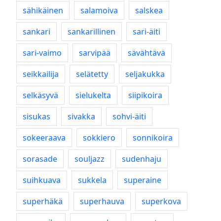
sähikäinen
salamoiva
salskea
sankari
sankarillinen
sari-äiti
sari-vaimo
sarvipää
sävähtävä
seikkailija
selätetty
seljakukka
selkäsyvä
sielukelta
siipikoira
sisukas
sivakka
sohvi-äiti
sokeeraava
sokkiero
sonnikoira
sorasade
souljazz
sudenhaju
suihkuava
sukkela
superaine
superhäkä
superhauva
superkova