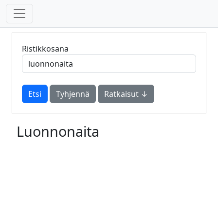
Ristikkosana
Tyhjennä
Ratkaisut ↓
Luonnonaita