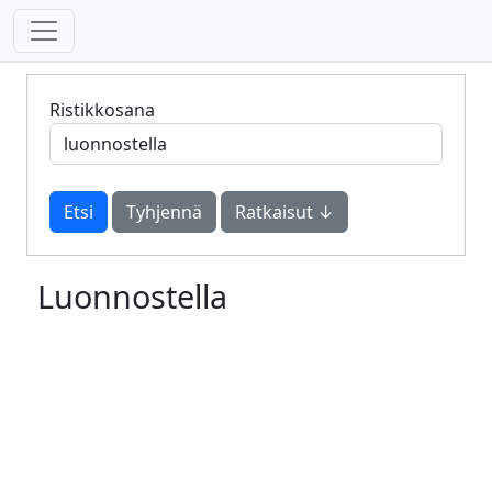
Ristikkosana
Tyhjennä
Ratkaisut ↓
Luonnostella