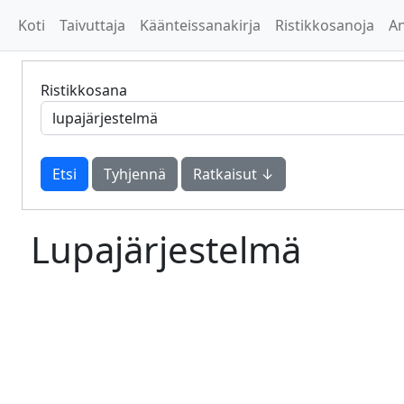
Koti
Taivuttaja
Käänteissanakirja
Ristikkosanoja
A
Ristikkosana
Tyhjennä
Ratkaisut ↓
Lupajärjestelmä