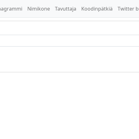
nagrammi
Nimikone
Tavuttaja
Koodinpätkiä
Twitter b