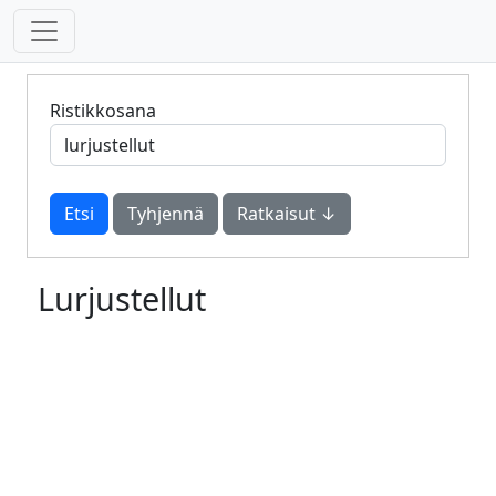
Ristikkosana
Tyhjennä
Ratkaisut ↓
Lurjustellut