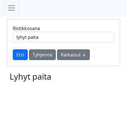
Ristikkosana
Tyhjennä
Ratkaisut ↓
Lyhyt paita