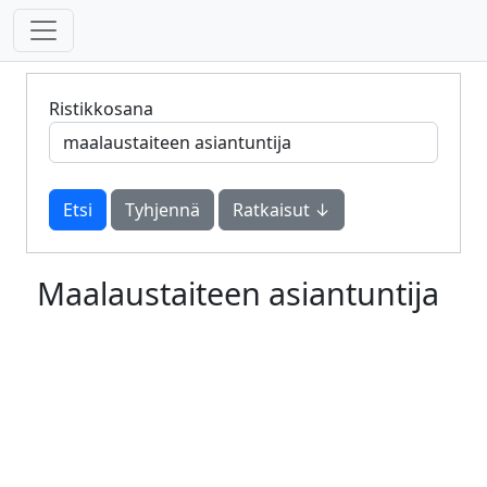
Ristikkosana
Tyhjennä
Ratkaisut ↓
Maalaustaiteen asiantuntija