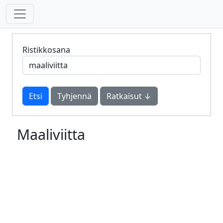
Ristikkosana
Tyhjennä
Ratkaisut ↓
Maaliviitta