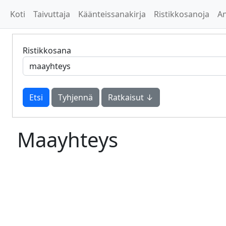
Koti
Taivuttaja
Käänteissanakirja
Ristikkosanoja
A
Ristikkosana
Tyhjennä
Ratkaisut ↓
Maayhteys