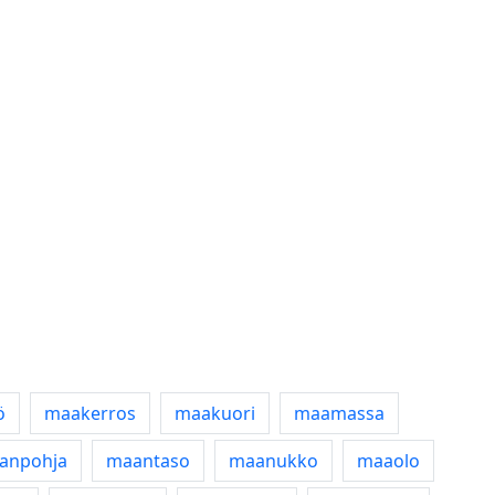
ö
maakerros
maakuori
maamassa
anpohja
maantaso
maanukko
maaolo