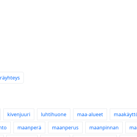
räyhteys
kivenjuuri
luhtihuone
maa-alueet
maakäytt
nto
maanperä
maanperus
maanpinnan
ma