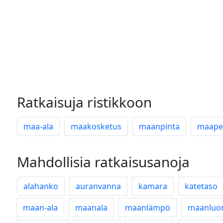
Ratkaisuja ristikkoon
maa-ala
maakosketus
maanpinta
maape
Mahdollisia ratkaisusanoja
alahanko
auranvanna
kamara
katetaso
maan-ala
maanala
maanlämpö
maanluo