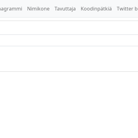
nagrammi
Nimikone
Tavuttaja
Koodinpätkiä
Twitter b