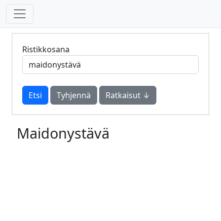
Ristikkosana
Tyhjennä
Ratkaisut ↓
Maidonystävä