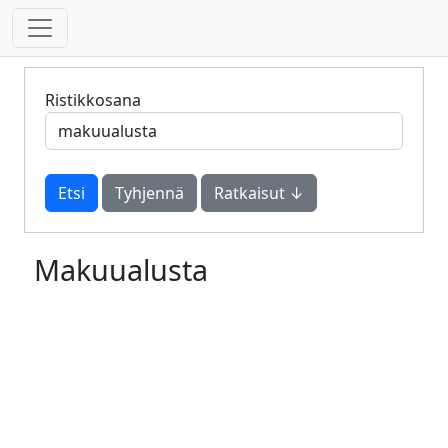
Ristikkosana
Tyhjennä
Ratkaisut ↓
Makuualusta