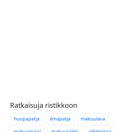
Ratkaisuja ristikkoon
huopapatja
ilmapatja
makuulava
makuupussi
makuusäkki
olkimassa