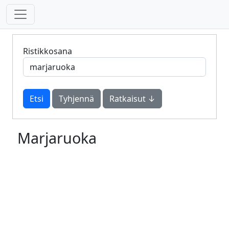
Ristikkosana
Tyhjennä
Ratkaisut ↓
Marjaruoka