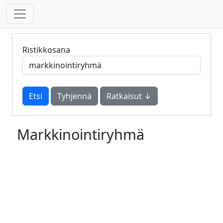
Ristikkosana
Tyhjennä
Ratkaisut ↓
Markkinointiryhmä