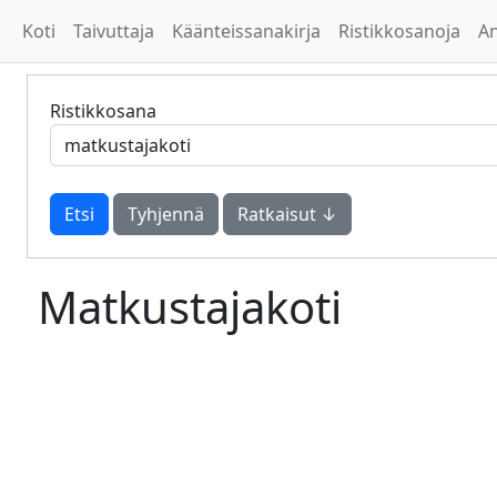
Koti
Taivuttaja
Käänteissanakirja
Ristikkosanoja
A
Ristikkosana
Tyhjennä
Ratkaisut ↓
Matkustajakoti