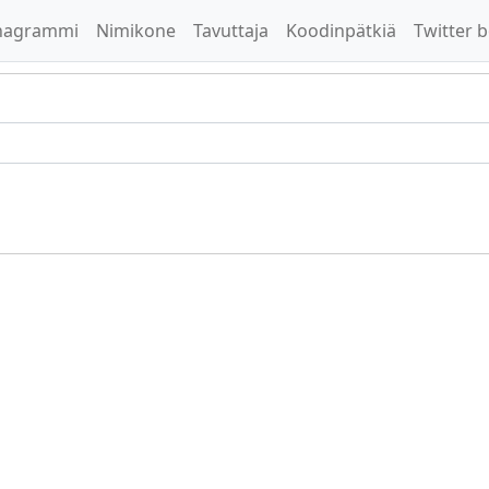
nagrammi
Nimikone
Tavuttaja
Koodinpätkiä
Twitter b