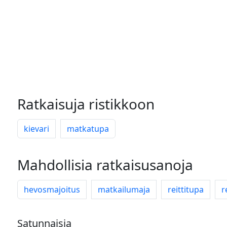
Ratkaisuja ristikkoon
kievari
matkatupa
Mahdollisia ratkaisusanoja
hevosmajoitus
matkailumaja
reittitupa
r
Satunnaisia