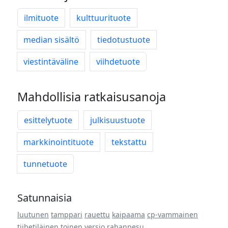
ilmituote
kulttuurituote
median sisältö
tiedotustuote
viestintäväline
viihdetuote
Mahdollisia ratkaisusanoja
esittelytuote
julkisuustuote
markkinointituote
tekstattu
tunnetuote
Satunnaisia
luutunen
tamppari
rauettu
kaipaama
cp-vammainen
tiibetiläinen
toinen versio
rahanpesu