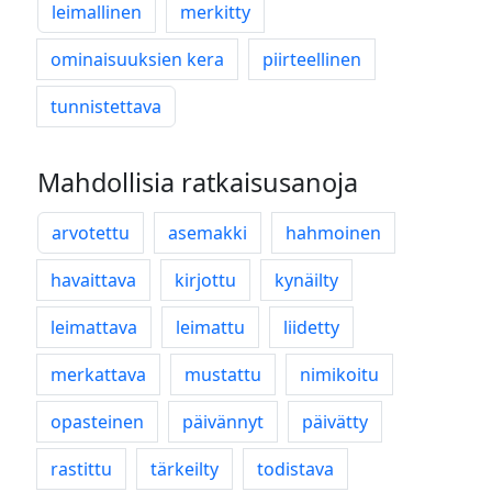
leimallinen
merkitty
ominaisuuksien kera
piirteellinen
tunnistettava
Mahdollisia ratkaisusanoja
arvotettu
asemakki
hahmoinen
havaittava
kirjottu
kynäilty
leimattava
leimattu
liidetty
merkattava
mustattu
nimikoitu
opasteinen
päivännyt
päivätty
rastittu
tärkeilty
todistava