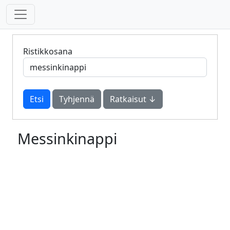
Ristikkosana
Tyhjennä
Ratkaisut ↓
Messinkinappi